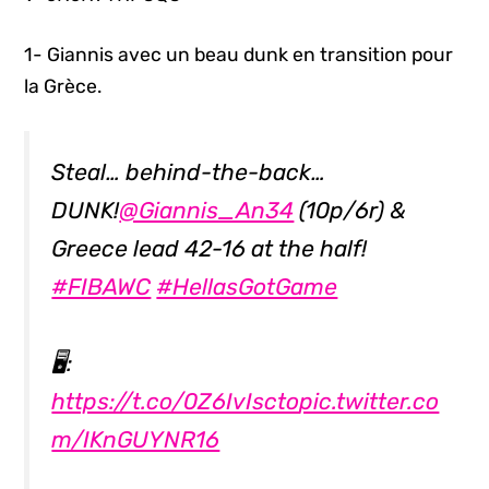
1- Giannis avec un beau dunk en transition pour
la Grèce.
Steal… behind-the-back…
DUNK!
@Giannis_An34
(10p/6r) &
Greece lead 42-16 at the half!
#FIBAWC
#HellasGotGame
🖥:
https://t.co/0Z6IvIscto
pic.twitter.co
m/IKnGUYNR16