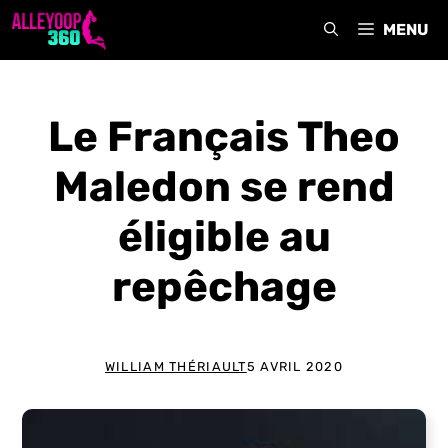
Aller
MENU
au
contenu
Le Français Theo
Maledon se rend
éligible au
repêchage
WILLIAM THÉRIAULT
5 AVRIL 2020