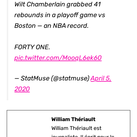
Wilt Chamberlain grabbed 41
rebounds in a playoff game vs
Boston — an NBA record.
FORTY ONE.
pic.twitter.com/MooqL6ek60
— StatMuse (@statmuse)
April 5,
2020
William Thériault
William Thériault est
journaliste. Il écrit pour le