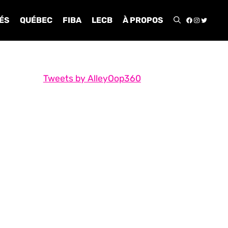
FACEBOO
INSTA
TWIT
ÉS
QUÉBEC
FIBA
LECB
À PROPOS
Tweets by AlleyOop360