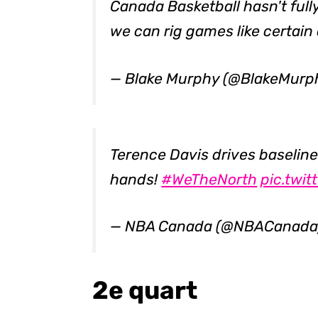
Canada Basketball hasn't fully
we can rig games like certain 
— Blake Murphy (@BlakeMur
Terence Davis drives baselin
hands!
#WeTheNorth
pic.twi
— NBA Canada (@NBACanad
2e quart