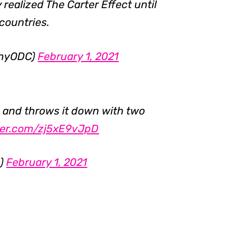
 realized The Carter Effect until
countries.
phyODC)
February 1, 2021
e and throws it down with two
tter.com/zj5xE9vJpD
a)
February 1, 2021