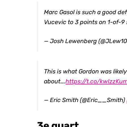
Marc Gasol is such a good def
Vucevic to 3 points on 1-of-
— Josh Lewenberg (@JLew1
This is what Gordon was likely
about….
https://t.co/kwIzzKu
— Eric Smith (@Eric__Smith)
3e quart