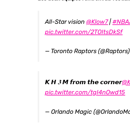
All-Star vision
@Klow7
|
#NBAA
pic.twitter.com/2TOItsDkSf
— Toronto Raptors (@Raptors
𝙆 𝙃 𝟑 𝙈 𝙛𝙧𝙤𝙢 𝙩𝙝𝙚 𝙘𝙤𝙧𝙣𝙚𝙧
@K
pic.twitter.com/tgI4nOwd15
— Orlando Magic (@OrlandoM