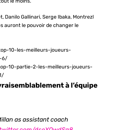
tout le moins.
 Danilo Gallinari, Serge Ibaka, Montrezl
es auront le pouvoir de changer le
op-10-les-meilleurs-joueurs-
-6/
op-10-partie-2-les-meilleurs-joueurs-
1/
 vraisemblablement à l’équipe
illan as assistant coach
.twitter.com/dseXOwdSg8