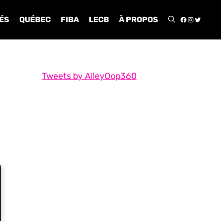
FACEBOO
INSTA
TWIT
ÉS
QUÉBEC
FIBA
LECB
À PROPOS
Tweets by AlleyOop360