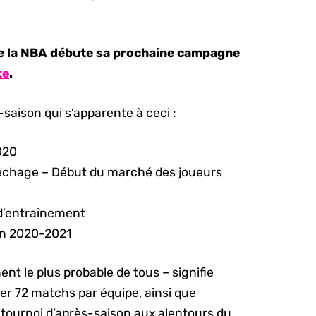
ue la NBA débute sa prochaine campagne
te
.
-saison qui s’apparente à ceci :
020
pêchage – Début du marché des joueurs
d’entraînement
on 2020-2021
t le plus probable de tous – signifie
er 72 matchs par équipe, ainsi que
 tournoi d’après-saison aux alentours du