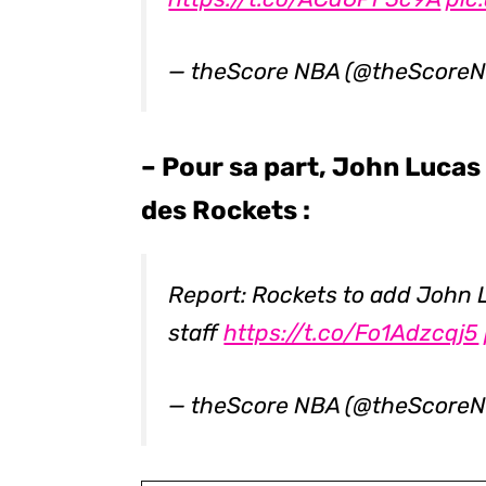
— theScore NBA (@theScore
– Pour sa part, John Lucas i
des Rockets :
Report: Rockets to add John 
staff
https://t.co/Fo1Adzcqj5
— theScore NBA (@theScore