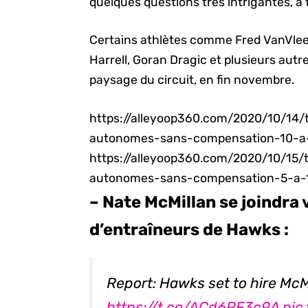
quelques questions très intrigantes, à 
Certains athlètes comme Fred VanVleet,
Harrell, Goran Dragic et plusieurs autr
paysage du circuit, en fin novembre.
https://alleyoop360.com/2020/10/14/t
autonomes-sans-compensation-10-a
https://alleyoop360.com/2020/10/15/t
autonomes-sans-compensation-5-a-
– Nate McMillan se joindra
d’entraîneurs de Hawks :
Report: Hawks set to hire McM
https://t.co/ACd6PF3c9A
pic