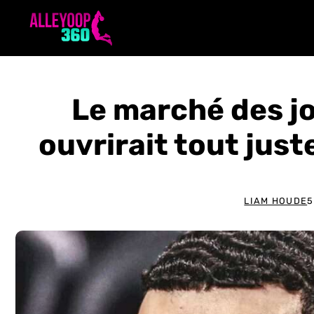
Aller
au
contenu
Le marché des 
ouvrirait tout jus
LIAM HOUDE
5