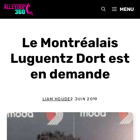
Aller
MENU
au
contenu
Le Montréalais
Luguentz Dort est
en demande
LIAM HOUDE
2 JUIN 2019