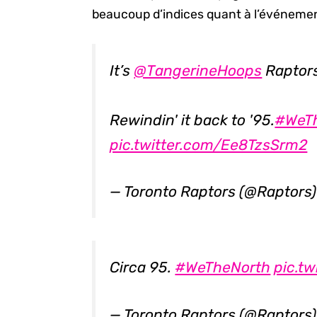
beaucoup d’indices quant à l’événement
It’s
@TangerineHoops
Raptor
Rewindin' it back to '95.
#WeT
pic.twitter.com/Ee8TzsSrm2
— Toronto Raptors (@Raptors
Circa 95.
#WeTheNorth
pic.t
— Toronto Raptors (@Raptors