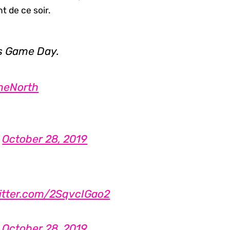
 de ce soir.
s Game Day.
heNorth
)
October 28, 2019
witter.com/2SqvcIGao2
)
October 28, 2019