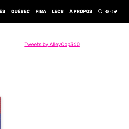
FACEBOO
INSTA
TWIT
ÉS
QUÉBEC
FIBA
LECB
À PROPOS
Tweets by AlleyOop360