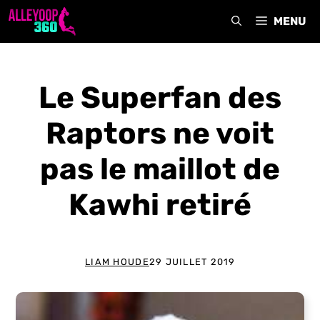
Aller
MENU
au
contenu
Le Superfan des
Raptors ne voit
pas le maillot de
Kawhi retiré
LIAM HOUDE
29 JUILLET 2019