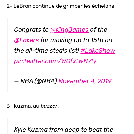
2- LeBron continue de grimper les échelons.
Congrats to
@KingJames
of the
@Lakers
for moving up to 15th on
the all-time steals list!
#LakeShow
pic.twitter.com/WGfxtwN7Iy
— NBA (@NBA)
November 4, 2019
3- Kuzma, au
buzzer
.
Kyle Kuzma from deep to beat the