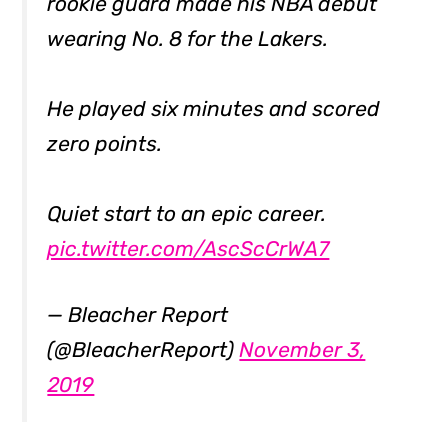
rookie guard made his NBA debut
wearing No. 8 for the Lakers.
He played six minutes and scored
zero points.
Quiet start to an epic career.
pic.twitter.com/AscScCrWA7
— Bleacher Report
(@BleacherReport)
November 3,
2019