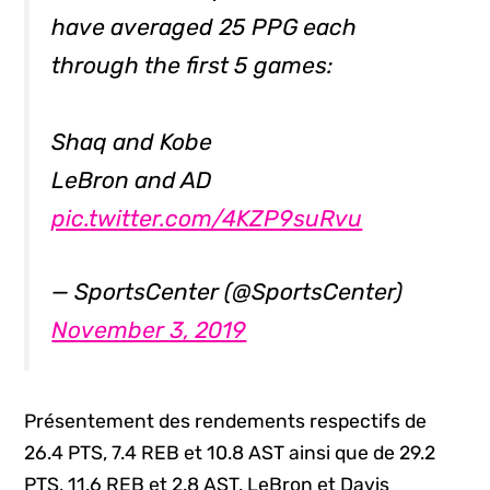
have averaged 25 PPG each
through the first 5 games:
Shaq and Kobe
LeBron and AD
pic.twitter.com/4KZP9suRvu
— SportsCenter (@SportsCenter)
November 3, 2019
Présentement des rendements respectifs de
26.4 PTS, 7.4 REB et 10.8 AST ainsi que de 29.2
PTS, 11.6 REB et 2.8 AST, LeBron et Davis