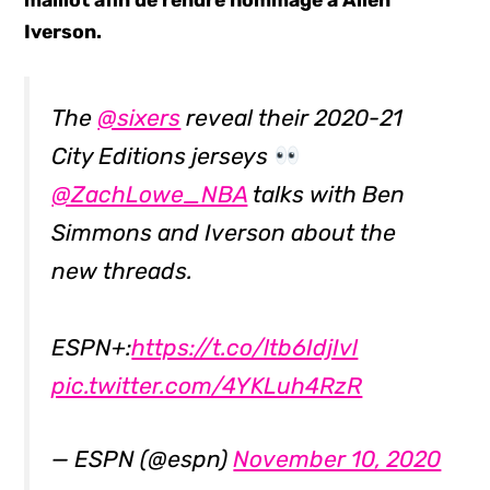
maillot afin de rendre hommage à Allen
Iverson.
The
@sixers
reveal their 2020-21
City Editions jerseys
@ZachLowe_NBA
talks with Ben
Simmons and Iverson about the
new threads.
ESPN+:
https://t.co/ltb6IdjIvl
pic.twitter.com/4YKLuh4RzR
— ESPN (@espn)
November 10, 2020