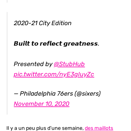
2020-21 City Edition
𝘽𝙪𝙞𝙡𝙩 𝙩𝙤 𝙧𝙚𝙛𝙡𝙚𝙘𝙩 𝙜𝙧𝙚𝙖𝙩𝙣𝙚𝙨𝙨.
Presented by
@StubHub
pic.twitter.com/nyE3gIuyZc
— Philadelphia 76ers (@sixers)
November 10, 2020
Il y a un peu plus d’une semaine,
des maillots