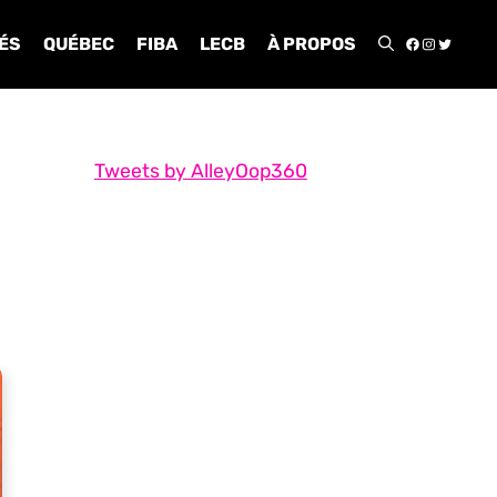
FACEBOO
INSTA
TWIT
ÉS
QUÉBEC
FIBA
LECB
À PROPOS
Tweets by AlleyOop360