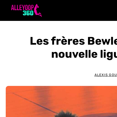
Aller
au
contenu
Les frères Bewle
nouvelle li
ALEXIS GO