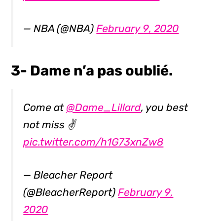
— NBA (@NBA)
February 9, 2020
3- Dame n’a pas oublié.
Come at
@Dame_Lillard
, you best
not miss ✌️
pic.twitter.com/h1G73xnZw8
— Bleacher Report
(@BleacherReport)
February 9,
2020