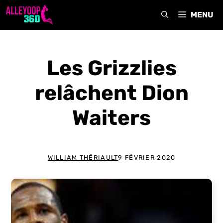
Aller
MENU
au
contenu
Les Grizzlies
relâchent Dion
Waiters
WILLIAM THÉRIAULT
9 FÉVRIER 2020