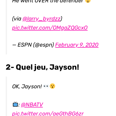
He went OVER the defender
(via
@larry_byrdzz
)
pic.twitter.com/OMgaZQGcxO
— ESPN (@espn)
February 9, 2020
2- Quel jeu, Jayson!
OK, Jayson!
:
@NBATV
pic.twitter.com/aeGthBG6zr