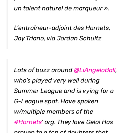
un talent naturel de marqueur ».
L’entraîneur-adjoint des Hornets,
Jay Triano, via Jordan Schultz
Lots of buzz around
@LiAngeloBall
,
who’s played very well during
Summer League and is vying for a
G-League spot. Have spoken
w/multiple members of the
#Hornets
’ org. They love Gelo! Has
proven to a ton of doubters that