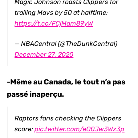
Magic Johnson roasts Clippers for
trailing Mavs by 50 at halftime:
https://t.co/FCjMam89yW
— NBACentral (@TheDunkCentral)
December 27, 2020
-Même au Canada, le tout n’a pas
passé inaperçu.
Raptors fans checking the Clippers
score:
pic.twitter.com/eO0Jw3Wz3p