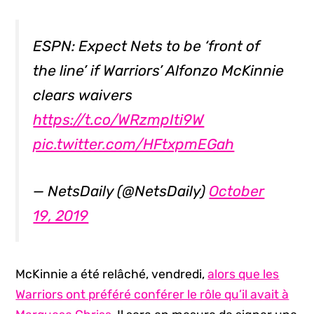
ESPN: Expect Nets to be ‘front of
the line’ if Warriors’ Alfonzo McKinnie
clears waivers
https://t.co/WRzmpIti9W
pic.twitter.com/HFtxpmEGah
— NetsDaily (@NetsDaily)
October
19, 2019
McKinnie a été relâché, vendredi,
alors que les
Warriors ont préféré conférer le rôle qu’il avait à