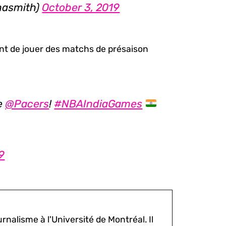
nasmith)
October 3, 2019
ant de jouer des matchs de présaison
e
@Pacers
!
#NBAIndiaGames
9
rnalisme à l'Université de Montréal. Il