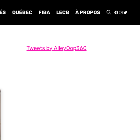
FACEBOO
INSTA
TWIT
ÉS
QUÉBEC
FIBA
LECB
À PROPOS
Tweets by AlleyOop360