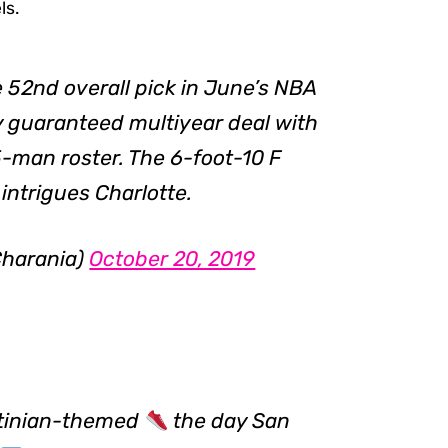
ls.
 52nd overall pick in June’s NBA
ly guaranteed multiyear deal with
15-man roster. The 6-foot-10 F
intrigues Charlotte.
harania)
October 20, 2019
ntinian-themed
the day San