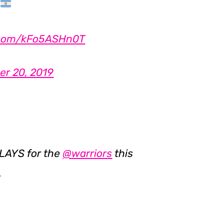
r.com/kFo5ASHn0T
er 20, 2019
PLAYS for the
@warriors
this
n