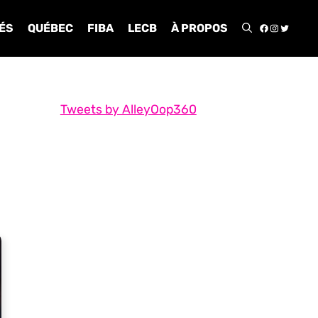
FACEBOO
INSTA
TWIT
ÉS
QUÉBEC
FIBA
LECB
À PROPOS
Tweets by AlleyOop360