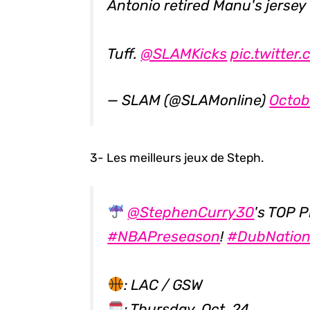
Antonio retired Manu's jersey
Tuff.
@SLAMKicks
pic.twitte
— SLAM (@SLAMonline)
Octob
3- Les meilleurs jeux de Steph.
@StephenCurry30
's TOP 
#NBAPreseason
!
#DubNatio
: LAC / GSW
: Thursday, Oct. 24