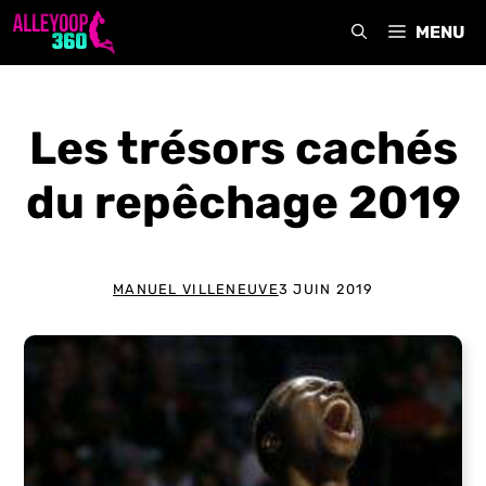
Aller
MENU
au
contenu
Les trésors cachés
du repêchage 2019
MANUEL VILLENEUVE
3 JUIN 2019