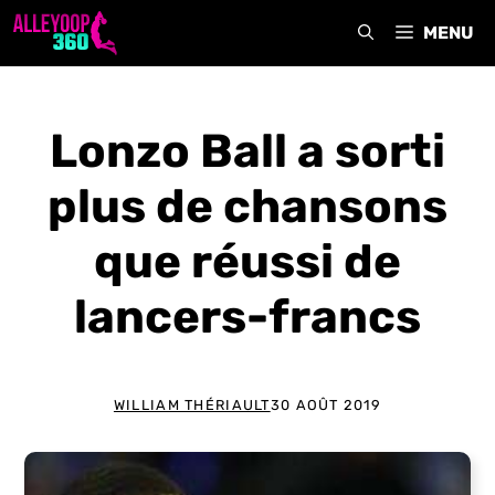
Aller
MENU
au
contenu
Lonzo Ball a sorti
plus de chansons
que réussi de
lancers-francs
WILLIAM THÉRIAULT
30 AOÛT 2019