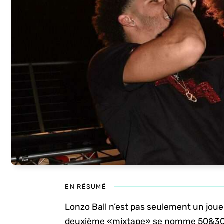
EN RÉSUMÉ
Lonzo Ball n’est pas seulement un joueu
deuxième «mixtape» se nomme 50&30, 