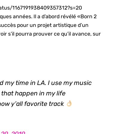
tatus/1167191938409357312?s=20
lques années. Il a d’abord révélé «Born 2
 succès pour un projet artistique d’un
ir s’il pourra prouver ce qu’il avance, sur
ed my time in LA. I use my music
 that happen in my life
ow y’all favorite track
29, 2019