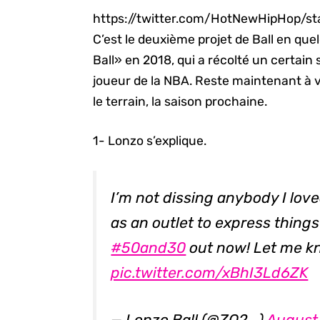
https://twitter.com/HotNewHipHop/s
C’est le deuxième projet de Ball en que
Ball» en 2018, qui a récolté un certain
joueur de la NBA. Reste maintenant à vo
le terrain, la saison prochaine.
1- Lonzo s’explique.
I’m not dissing anybody I lov
as an outlet to express things
#50and30
out now! Let me kn
pic.twitter.com/xBhI3Ld6ZK
— Lonzo Ball (@ZO2_)
August 