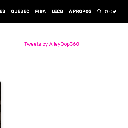
FACEBOO
INSTA
TWIT
ÉS
QUÉBEC
FIBA
LECB
À PROPOS
Tweets by AlleyOop360