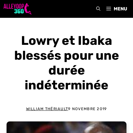
Aller
MENU
au
contenu
Lowry et Ibaka
blessés pour une
durée
indéterminée
WILLIAM THÉRIAULT
9 NOVEMBRE 2019