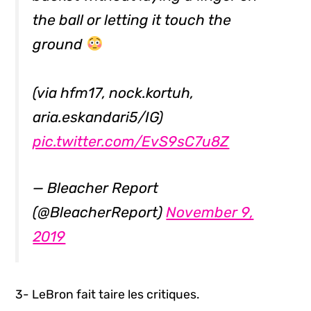
the ball or letting it touch the
ground
(via hfm17, nock.kortuh,
aria.eskandari5/IG)
pic.twitter.com/EvS9sC7u8Z
— Bleacher Report
(@BleacherReport)
November 9,
2019
3- LeBron fait taire les critiques.