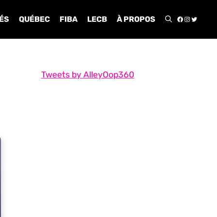
FACEBOO
INSTA
TWIT
ÉS
QUÉBEC
FIBA
LECB
À PROPOS
Tweets by AlleyOop360