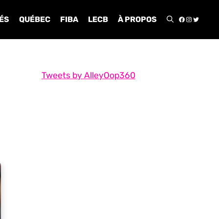
FACEBOO
INSTA
TWIT
ÉS
QUÉBEC
FIBA
LECB
À PROPOS
Tweets by AlleyOop360