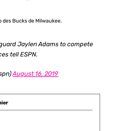
 des Bucks de Milwaukee.
t guard Jaylen Adams to compete
ces tell ESPN.
espn)
August 16, 2019
nier