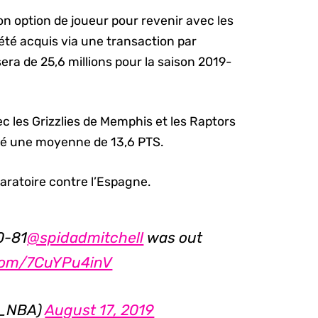
n option de joueur pour revenir avec les
 été acquis via une transaction par
sera de 25,6 millions pour la saison 2019-
c les Grizzlies de Memphis et les Raptors
olté une moyenne de 13,6 PTS.
ratoire contre l’Espagne.
0-81
@spidadmitchell
was out
.com/7CuYPu4inV
R_NBA)
August 17, 2019