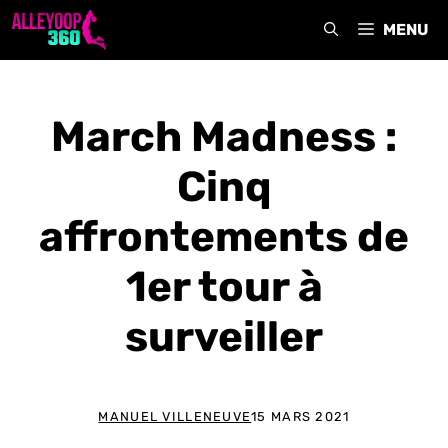
Aller
MENU
au
contenu
March Madness :
Cinq
affrontements de
1er tour à
surveiller
MANUEL VILLENEUVE
15 MARS 2021