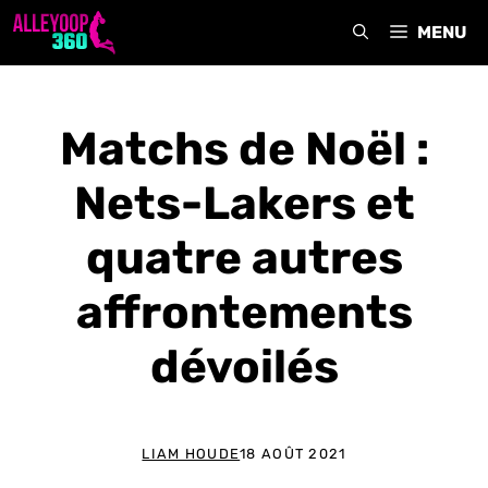
Aller
MENU
au
contenu
Matchs de Noël :
Nets-Lakers et
quatre autres
affrontements
dévoilés
LIAM HOUDE
18 AOÛT 2021