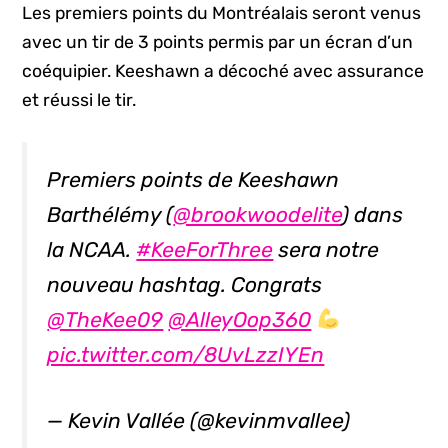
Les premiers points du Montréalais seront venus
avec un tir de 3 points permis par un écran d’un
coéquipier. Keeshawn a décoché avec assurance
et réussi le tir.
Premiers points de Keeshawn
Barthélémy (
@brookwoodelite
) dans
la NCAA.
#KeeForThree
sera notre
nouveau hashtag. Congrats
@TheKee09
@AlleyOop360
pic.twitter.com/8UvLzzIYEn
— Kevin Vallée (@kevinmvallee)