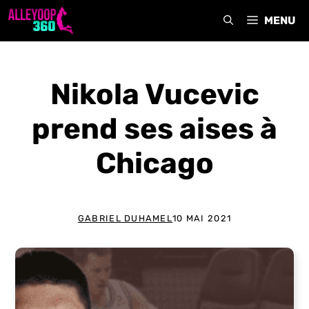
Aller
MENU
au
contenu
Nikola Vucevic
prend ses aises à
Chicago
GABRIEL DUHAMEL
10 MAI 2021