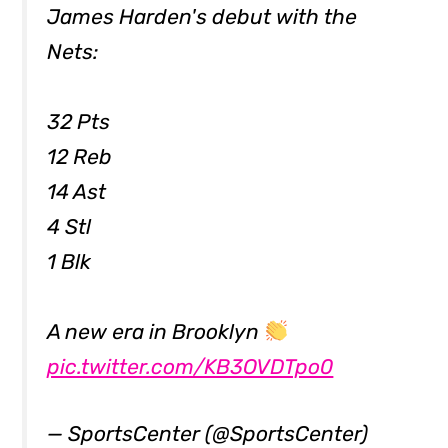
James Harden's debut with the
Nets:
32 Pts
12 Reb
14 Ast
4 Stl
1 Blk
A new era in Brooklyn
pic.twitter.com/KB3OVDTpo0
— SportsCenter (@SportsCenter)