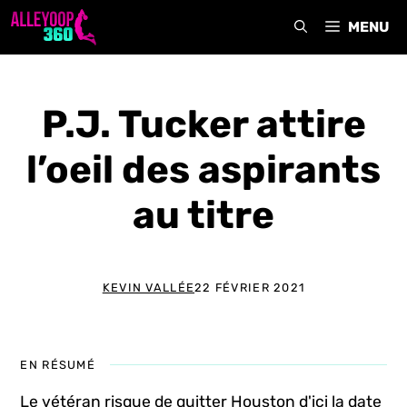
Aller
MENU
au
contenu
P.J. Tucker attire
l’oeil des aspirants
au titre
KEVIN VALLÉE
22 FÉVRIER 2021
EN RÉSUMÉ
Le vétéran risque de quitter Houston d'ici la date