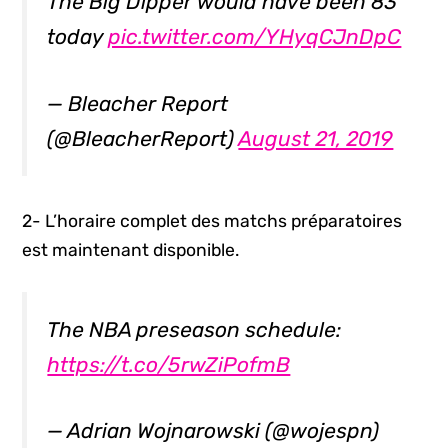
The Big Dipper would have been 83
today
pic.twitter.com/YHyqCJnDpC
— Bleacher Report
(@BleacherReport)
August 21, 2019
2- L’horaire complet des matchs préparatoires
est maintenant disponible.
The NBA preseason schedule:
https://t.co/5rwZiPofmB
— Adrian Wojnarowski (@wojespn)