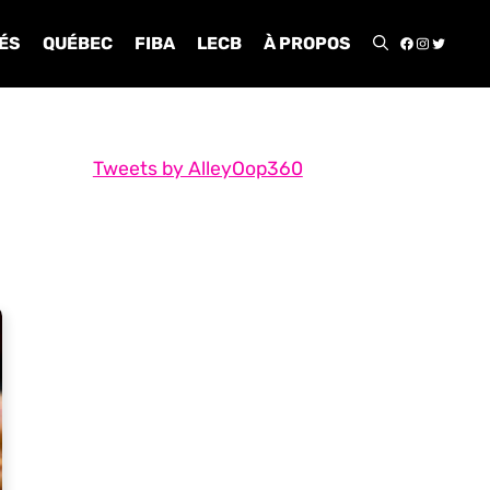
FACEBOO
INSTA
TWIT
ÉS
QUÉBEC
FIBA
LECB
À PROPOS
Tweets by AlleyOop360