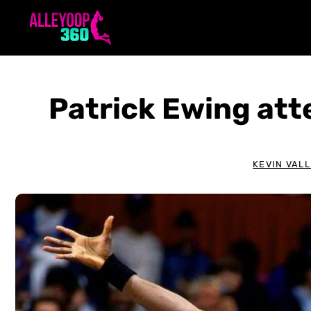
Aller
au
contenu
Patrick Ewing att
KEVIN VAL