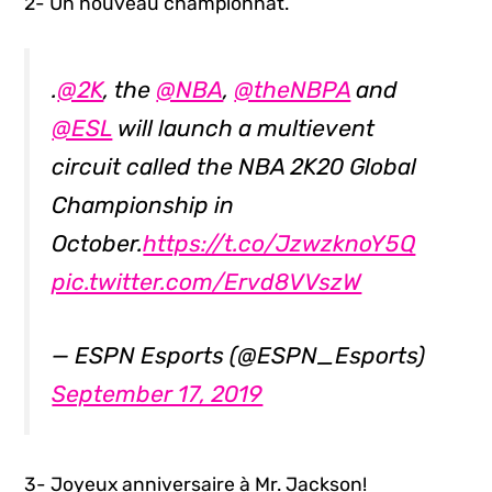
2- Un nouveau championnat.
.
@2K
, the
@NBA
,
@theNBPA
and
@ESL
will launch a multievent
circuit called the NBA 2K20 Global
Championship in
October.
https://t.co/JzwzknoY5Q
pic.twitter.com/Ervd8VVszW
— ESPN Esports (@ESPN_Esports)
September 17, 2019
3- Joyeux anniversaire à Mr. Jackson!