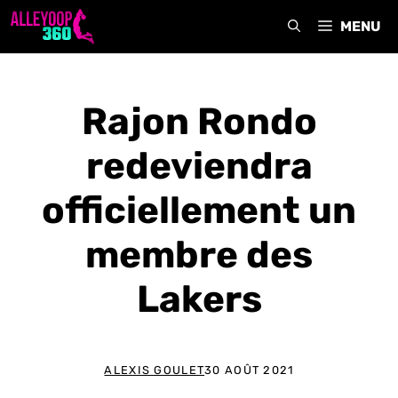
Aller
MENU
au
contenu
Rajon Rondo
redeviendra
officiellement un
membre des
Lakers
ALEXIS GOULET
30 AOÛT 2021