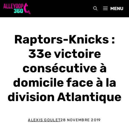
Aller
MENU
au
contenu
Raptors-Knicks :
33e victoire
consécutive à
domicile face à la
division Atlantique
ALEXIS GOULET
28 NOVEMBRE 2019