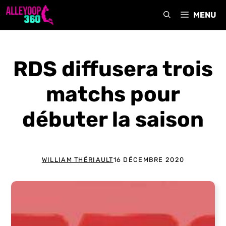
Aller
MENU
au
contenu
RDS diffusera trois
matchs pour
débuter la saison
WILLIAM THÉRIAULT
16 DÉCEMBRE 2020