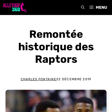
Aller
MENU
au
contenu
Remontée
historique des
Raptors
CHARLES FONTAINE
22 DÉCEMBRE 2019