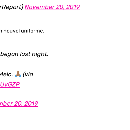
rReport)
November 20, 2019
on nouvel uniforme.
 began last night.
Melo.
(via
6tUvGZP
ber 20, 2019