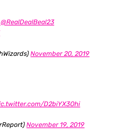
|
@RealDealBeal23
V
hWizards)
November 20, 2019
ic.twitter.com/D2biYX3Ohi
rReport)
November 19, 2019