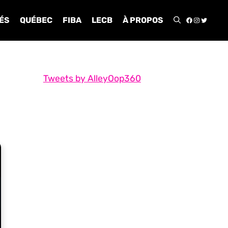
FACEBOO
INSTA
TWIT
ÉS
QUÉBEC
FIBA
LECB
À PROPOS
Tweets by AlleyOop360