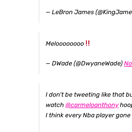
— LeBron James (@KingJame
Meloooooooo
— DWade (@DwyaneWade)
No
I don’t be tweeting like that b
watch
@carmeloanthony
hoo
I think every Nba player gone 