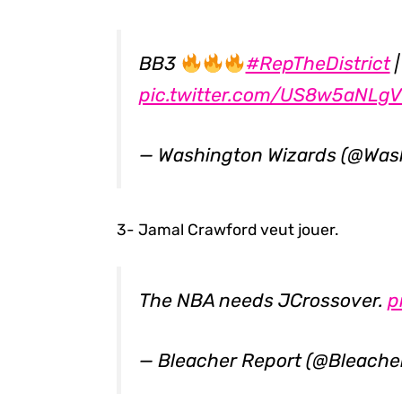
BB3
#RepTheDistrict
pic.twitter.com/US8w5aNLg
— Washington Wizards (@Was
3- Jamal Crawford veut jouer.
The NBA needs JCrossover.
p
— Bleacher Report (@Bleache