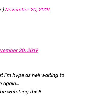
s)
November 20, 2019
vember 20, 2019
ut I’m hype as hell waiting to
p again…
be watching this!!