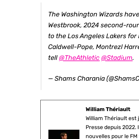
The Washington Wizards have 
Westbrook, 2024 second-roun
to the Los Angeles Lakers for
Caldwell-Pope, Montrezl Harre
tell
@TheAthletic
@Stadium
.
— Shams Charania (@ShamsC
William Thériault
William Thériault est j
Presse depuis 2022. I
nouvelles pour le FM