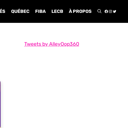
FACEBOO
INSTA
TWIT
ÉS
QUÉBEC
FIBA
LECB
À PROPOS
Tweets by AlleyOop360