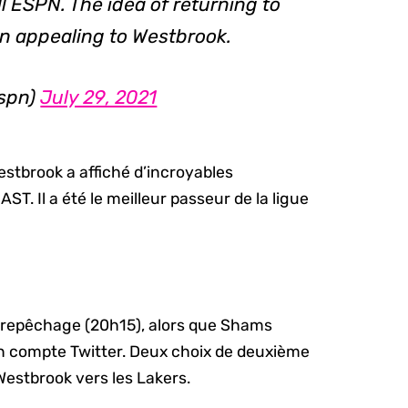
l ESPN. The idea of returning to
en appealing to Westbrook.
espn)
July 29, 2021
stbrook a affiché d’incroyables
ST. Il a été le meilleur passeur de la ligue
du repêchage (20h15), alors que Shams
on compte Twitter. Deux choix de deuxième
estbrook vers les Lakers.