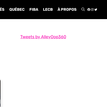
FACEBOO
INSTA
TWIT
ÉS
QUÉBEC
FIBA
LECB
À PROPOS
Tweets by AlleyOop360