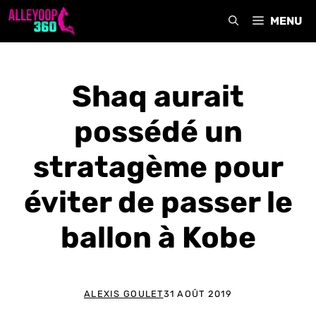
Aller
MENU
au
contenu
Shaq aurait
possédé un
stratagème pour
éviter de passer le
ballon à Kobe
ALEXIS GOULET
31 AOÛT 2019