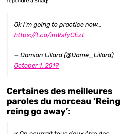
répondre à Shaq:
Ok I’m going to practice now…
https://t.co/imVsfyCEzt
— Damian Lillard (@Dame_Lillard)
October 1, 2019
Certaines des meilleures
paroles du morceau ‘Reing
reing go away’
:
« On pourrait tous deux être des