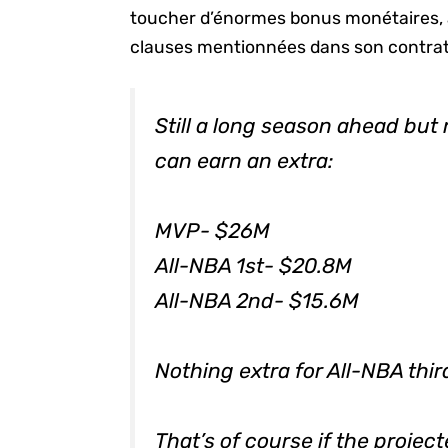
toucher d’énormes bonus monétaires, 
clauses mentionnées dans son contrat
Still a long season ahead bu
can earn an extra:
MVP- $26M
All-NBA 1st- $20.8M
All-NBA 2nd- $15.6M
Nothing extra for All-NBA thi
That’s of course if the proje