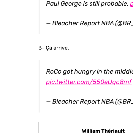
Paul George is still probable.
— Bleacher Report NBA (@B
3- Ça arrive.
RoCo got hungry in the middl
pic.twitter.com/550eUqc8mf
— Bleacher Report NBA (@B
William Thériault