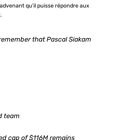
advenant qu’il puisse répondre aux
.
t remember that Pascal Siakam
rd team
cted cap of $116M remains