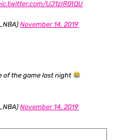
pic.twitter.com/UJ1zIR0tQU
R_NBA)
November 14, 2019
e of the game last night
R_NBA)
November 14, 2019