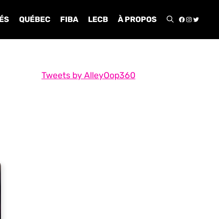
FACEBOO
INSTA
TWIT
ÉS
QUÉBEC
FIBA
LECB
À PROPOS
Tweets by AlleyOop360