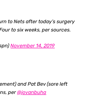
urn to Nets after today’s surgery
Four to six weeks, per sources.
espn)
November 14, 2019
ement) and Pat Bev (sore left
ans, per
@jovanbuha