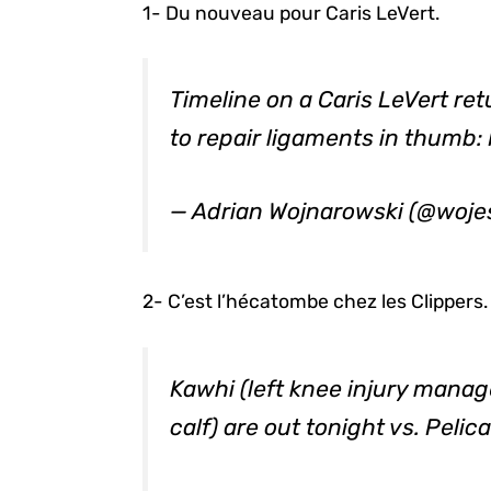
1- Du nouveau pour Caris LeVert.
Timeline on a Caris LeVert ret
to repair ligaments in thumb: 
— Adrian Wojnarowski (@woj
2- C’est l’hécatombe chez les Clippers.
Kawhi (left knee injury manag
calf) are out tonight vs. Pelic