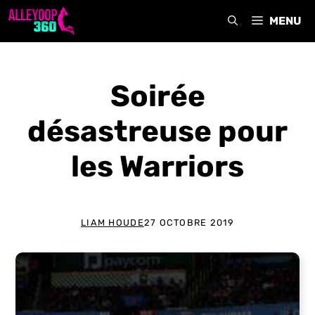
Aller
MENU
au
contenu
Soirée
désastreuse pour
les Warriors
LIAM HOUDE
27 OCTOBRE 2019