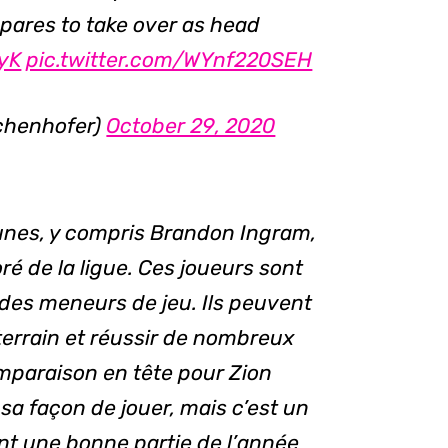
epares to take over as head
cyK
pic.twitter.com/WYnf220SEH
chenhofer)
October 29, 2020
unes, y compris Brandon Ingram,
oré de la ligue. Ces joueurs sont
des meneurs de jeu. Ils peuvent
 terrain et réussir de nombreux
mparaison en tête pour Zion
 sa façon de jouer, mais c’est un
nt une bonne partie de l’année