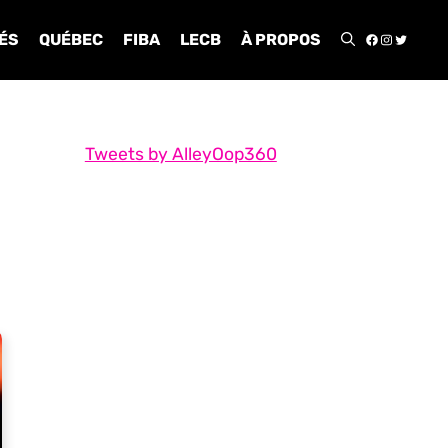
FACEBOO
INSTA
TWIT
ÉS
QUÉBEC
FIBA
LECB
À PROPOS
Tweets by AlleyOop360