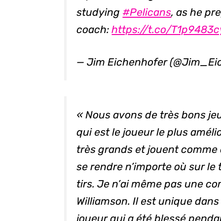
studying
#Pelicans
, as he pr
coach:
https://t.co/T1p9483
— Jim Eichenhofer (@Jim_Ei
« Nous avons de très bons je
qui est le joueur le plus améli
très grands et jouent comme 
se rendre n’importe où sur le
tirs. Je n’ai même pas une co
Williamson. Il est unique dans
joueur qui a été blessé penda