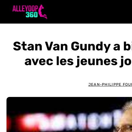
Aller
au
contenu
Stan Van Gundy a bi
avec les jeunes j
JEAN-PHILIPPE FOU