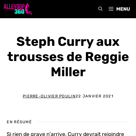
Aller
MENU
au
contenu
Steph Curry aux
trousses de Reggie
Miller
PIERRE-OLIVIER POULIN
22 JANVIER 2021
EN RÉSUMÉ
Si rien de grave n'arrive, Curry devrait rejoindre