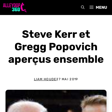
Aller
MENU
au
contenu
Steve Kerr et
Gregg Popovich
aperçus ensemble
LIAM HOUDE
27 MAI 2019