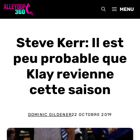
Aller
MENU
au
contenu
Steve Kerr: Il est
peu probable que
Klay revienne
cette saison
DOMINIC GILDENER
22 OCTOBRE 2019