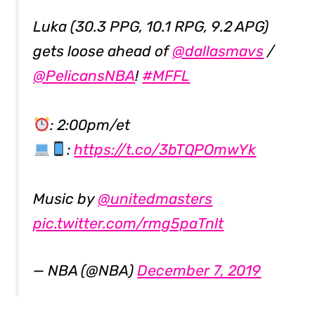
Luka (30.3 PPG, 10.1 RPG, 9.2 APG)
gets loose ahead of
@dallasmavs
/
@PelicansNBA
!
#MFFL
: 2:00pm/et
:
https://t.co/3bTQPOmwYk
Music by
@unitedmasters
pic.twitter.com/rmg5paTnlt
— NBA (@NBA)
December 7, 2019