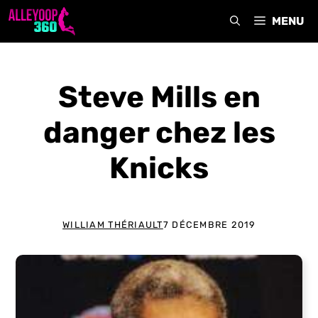
Aller
MENU
au
contenu
Steve Mills en
danger chez les
Knicks
WILLIAM THÉRIAULT
7 DÉCEMBRE 2019