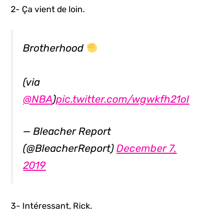
2- Ça vient de loin.
Brotherhood
(via
@NBA
)
pic.twitter.com/wgwkfh21oI
— Bleacher Report
(@BleacherReport)
December 7,
2019
3- Intéressant, Rick.