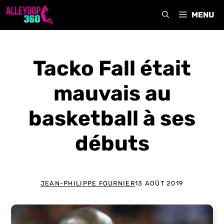
Aller
MENU
au
contenu
Tacko Fall était
mauvais au
basketball à ses
débuts
JEAN-PHILIPPE FOURNIER
13 AOÛT 2019