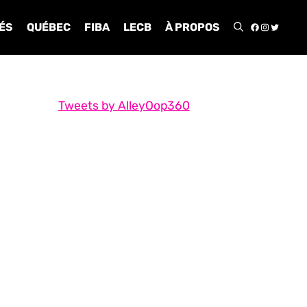
FACEBOO
INSTA
TWIT
ÉS
QUÉBEC
FIBA
LECB
À PROPOS
Tweets by AlleyOop360