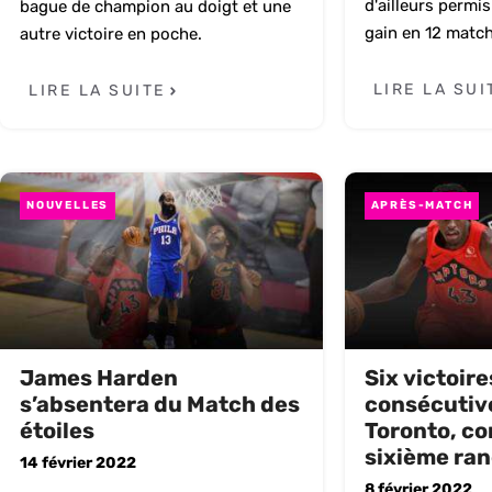
d'ailleurs permi
bague de champion au doigt et une
gain en 12 match
autre victoire en poche.
LIRE LA SUI
LIRE LA SUITE
NOUVELLES
APRÈS-MATCH
James Harden
Six victoire
s’absentera du Match des
consécutiv
étoiles
Toronto, co
sixième ra
14 février 2022
8 février 2022