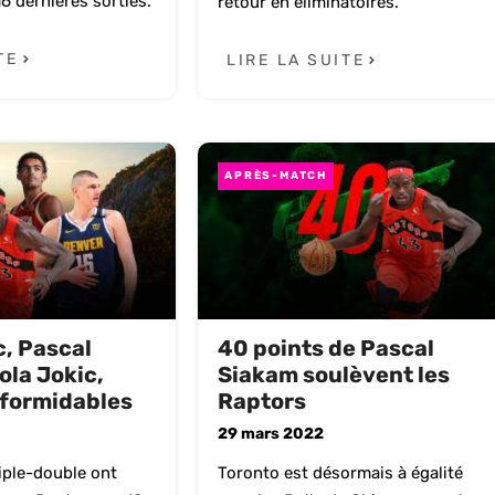
16 dernières sorties.
retour en éliminatoires.
TE
LIRE LA SUITE
APRÈS-MATCH
, Pascal
40 points de Pascal
ola Jokic,
Siakam soulèvent les
 formidables
Raptors
29 mars 2022
iple-double ont
Toronto est désormais à égalité