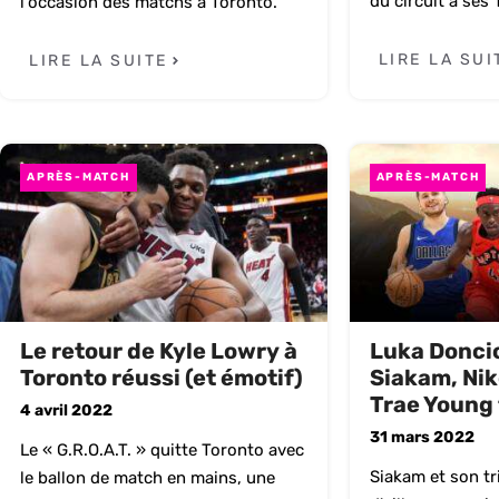
du circuit à ses 
l'occasion des matchs à Toronto.
LIRE LA SUI
LIRE LA SUITE
APRÈS-MATCH
APRÈS-MATCH
Le retour de Kyle Lowry à
Luka Doncic
Toronto réussi (et émotif)
Siakam, Nik
Trae Young
4 avril 2022
31 mars 2022
Le « G.R.O.A.T. » quitte Toronto avec
Siakam et son tr
le ballon de match en mains, une