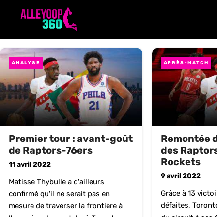
Aller
au
contenu
ANALYSE
APRÈS-MATCH
Premier tour : avant-goût
Remontée d
de Raptors-76ers
des Raptors
Rockets
11 avril 2022
9 avril 2022
Matisse Thybulle a d'ailleurs
Grâce à 13 victoi
confirmé qu'il ne serait pas en
défaites, Toronto
mesure de traverser la frontière à