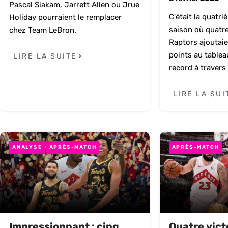
Pascal Siakam, Jarrett Allen ou Jrue
C'était la quatr
Holiday pourraient le remplacer
saison où quatr
chez Team LeBron.
Raptors ajoutai
points au tableau
LIRE LA SUITE
record à travers 
LIRE LA SUI
ANALYSE
APRÈS-MATCH
APRÈS-MATCH
Impressionnant : cinq
Quatre vict