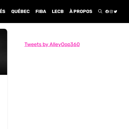
FACEBOO
INSTA
TWIT
ÉS
QUÉBEC
FIBA
LECB
À PROPOS
Tweets by AlleyOop360